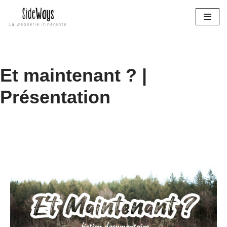
Aller
au
contenu
Et maintenant ? |
Présentation