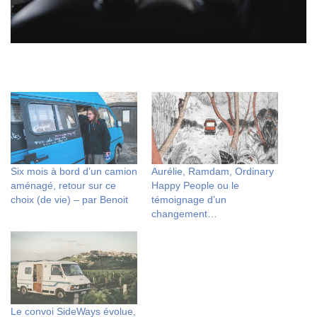
Six mois à bord d’un camion
Aurélie, Ramdam, Ordinary
aménagé, retour sur ce
Happy People ou le
choix (de vie) – par Benoit
témoignage d’un
changement…
Le convoi SideWays évolue,